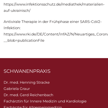
https://www.infektionsschutz.de/mediathek/materialien-
auf-ukrainisch/
Antivirale Therapie in der Frühphase einer SARS-CoV2-
Infektion:
https://www.rki.de/DE/Content/InfAZ/N/Neuartiges_Coron
__blob=publicationFile
SCHWANENPRAXIS
Dr. med. Henning Stracke
Gabriela Graur
Dr. med. Gerd Reichenbach
Fachärztin für Innere Medizin und Kardiologie
Fachärzte für Allgemeinmedizin