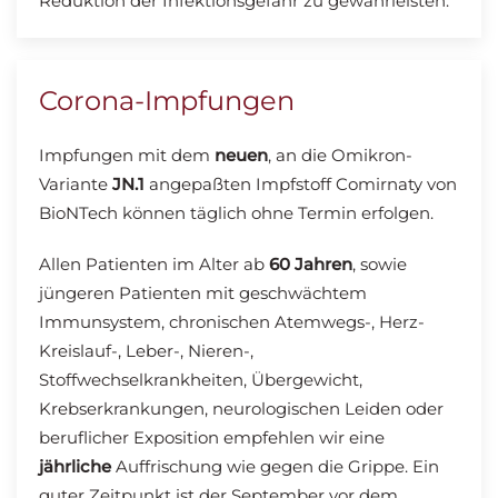
Reduktion der Infektionsgefahr zu gewährleisten.
Corona-Impfungen
Impfungen mit dem
neuen
, an die Omikron-
Variante
JN.1
angepaßten Impfstoff Comirnaty von
BioNTech können täglich ohne Termin erfolgen.
Allen Patienten im Alter ab
60 Jahren
, sowie
jüngeren Patienten mit geschwächtem
Immunsystem, chronischen Atemwegs-, Herz-
Kreislauf-, Leber-, Nieren-,
Stoffwechselkrankheiten, Übergewicht,
Krebserkrankungen, neurologischen Leiden oder
beruflicher Exposition empfehlen wir eine
jährliche
Auffrischung wie gegen die Grippe. Ein
guter Zeitpunkt ist der September vor dem